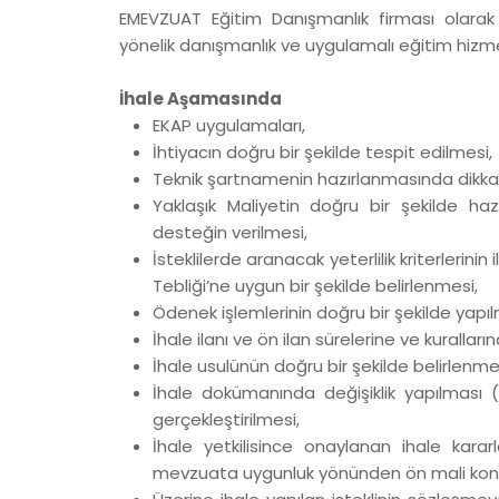
EMEVZUAT Eğitim Danışmanlık firması olar
yönelik danışmanlık ve uygulamalı eğitim hiz
İhale Aşamasında
EKAP uygulamaları,
İhtiyacın doğru bir şekilde tespit edilmesi,
Teknik şartnamenin hazırlanmasında dikka
Yaklaşık Maliyetin doğru bir şekilde ha
desteğin verilmesi,
İsteklilerde aranacak yeterlilik kriterlerin
Tebliği’ne uygun bir şekilde belirlenmesi,
Ödenek işlemlerinin doğru bir şekilde yapıl
İhale ilanı ve ön ilan sürelerine ve kurallar
İhale usulünün doğru bir şekilde belirlenmes
İhale dokümanında değişiklik yapılması (
gerçekleştirilmesi,
İhale yetkilisince onaylanan ihale kararl
mevzuata uygunluk yönünden ön mali kont