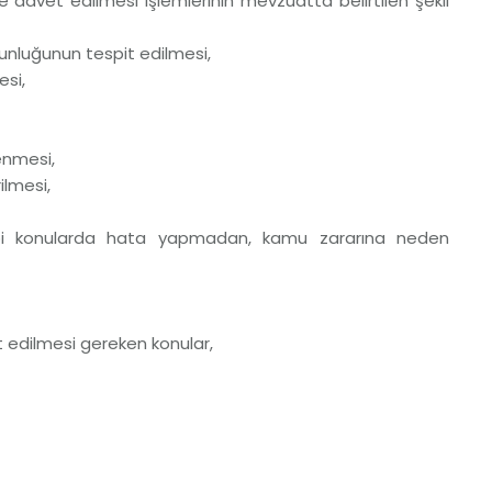
e davet edilmesi işlemlerinin mevzuatta belirtilen şekil
nluğunun tespit edilmesi,
esi,
lenmesi,
ilmesi,
gibi konularda hata yapmadan, kamu zararına neden
edilmesi gereken konular,