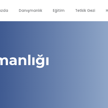
ızda
Danışmanlık
Eğitim
Tetkik Gezi
H
manlığı