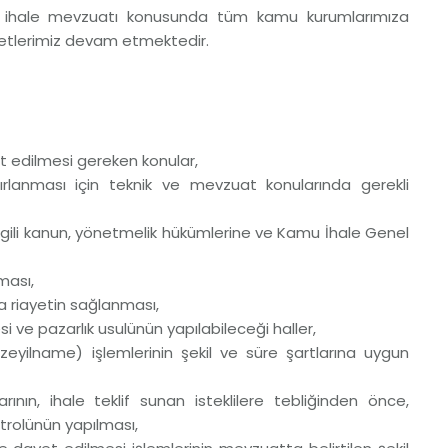
ak ihale mevzuatı konusunda tüm kamu kurumlarımıza
metlerimiz devam etmektedir.
t edilmesi gereken konular,
zırlanması için teknik ve mevzuat konularında gerekli
in ilgili kanun, yönetmelik hükümlerine ve Kamu İhale Genel
ması,
ına riayetin sağlanması,
i ve pazarlık usulünün yapılabileceği haller,
zeyilname) işlemlerinin şekil ve süre şartlarına uygun
arının, ihale teklif sunan isteklilere tebliğinden önce,
rolünün yapılması,