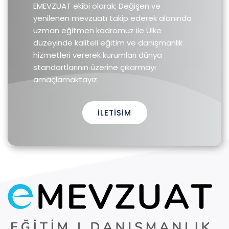
EMEVZUAT ekibi olarak; Değişen ve
yenilenen mevzuatı takip ederek alanında
uzman eğitmen kadromuz ile Ülke
düzeyinde kaliteli eğitim ve danışmanlık
hizmetleri vererek kurumları dünya
standartlarının üzerine çıkarmayı
amaçlamaktayız.
İLETISIM